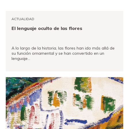
Fundación
Museand
ACTUALIDAD
Amigos
El lenguaje oculto de las flores
del
museo
A lo largo de la historia, las flores han ido más allá de
Contacto
su función ornamental y se han convertido en un
lenguaje…
Localización
VER MÁS
Français
English
Català
Entradas
Canal PRO