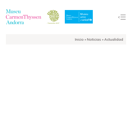
Inicio
»
Noticias
»
Actualidad
La
Colección
El
Museo
Exposiciones
Visitas
EduCarmenThyssen
Actividades
Noticias
Tienda