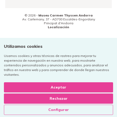
© 2026 -
Museu Carmen Thyssen Andorra
Av. Carlemany, 37 -
AD700
Escaldes-Engordany
Principat d'Andorra
Localización
(+376) 800 800
Contacto
Utilizamos cookies
Usamos cookies y otras técnicas de rastreo para mejorar tu
experiencia de navegación en nuestra web, para mostrarte
contenidos personalizados y anuncios adecuados, para analizar el
tráfico en nuestra web y para comprender de donde llegan nuestros
Aviso legal
visitantes.
Política de privacidad
Cookies
Aceptar
Rechazar
Disseny web:
+
Configurar
Disseny gràfic: