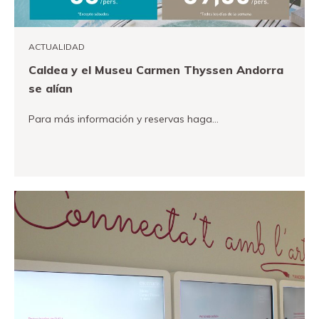
Fundación
Museand
ACTUALIDAD
Amigos
Caldea y el Museu Carmen Thyssen Andorra
del
se alían
museo
Para más información y reservas haga…
Contacto
Localización
VER MÁS
Français
English
Català
Entradas
Canal PRO