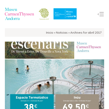
Inicio
»
Noticias
»
Archives for abril 2017
La
Colección
El
Museo
Exposiciones
Visitas
EduCarmenThyssen
Actividades
Noticias
Tienda