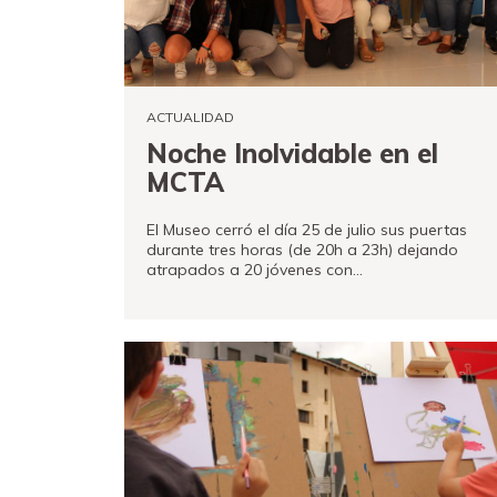
Tienda
Fundación
Museand
ACTUALIDAD
Amigos
Noche Inolvidable en el
del
MCTA
museo
El Museo cerró el día 25 de julio sus puertas
Contacto
durante tres horas (de 20h a 23h) dejando
atrapados a 20 jóvenes con…
Localización
VER MÁS
Français
English
Català
Entradas