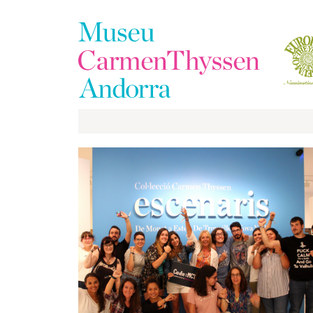
La
Colección
El
Museo
Exposiciones
Visitas
EduCarmenThyssen
Actividades
Noticias