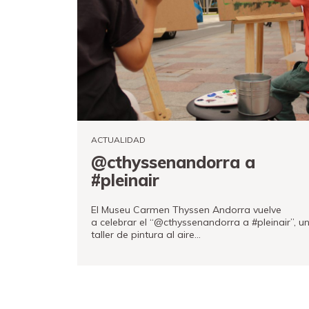
Canal PRO
ACTUALIDAD
@cthyssenandorra a
#pleinair
El Museu Carmen Thyssen Andorra vuelve
a celebrar el “@cthyssenandorra a #pleinair”, u
taller de pintura al aire…
VER MÁS