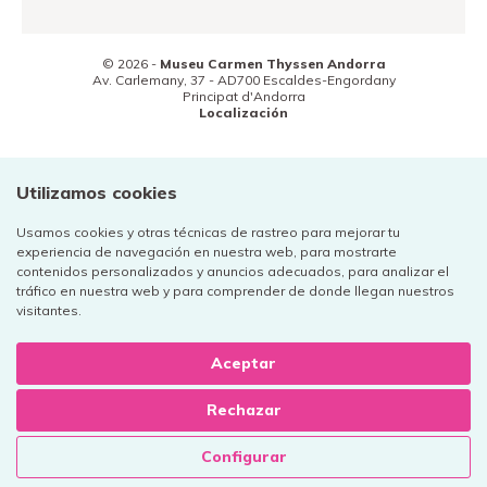
© 2026 -
Museu Carmen Thyssen Andorra
Av. Carlemany, 37 -
AD700
Escaldes-Engordany
Principat d'Andorra
Localización
(+376) 800 800
Contacto
Utilizamos cookies
Usamos cookies y otras técnicas de rastreo para mejorar tu
experiencia de navegación en nuestra web, para mostrarte
contenidos personalizados y anuncios adecuados, para analizar el
tráfico en nuestra web y para comprender de donde llegan nuestros
Aviso legal
visitantes.
Política de privacidad
Cookies
Aceptar
Rechazar
Disseny web:
+
Configurar
Disseny gràfic: