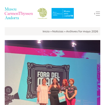
Inicio
»
Noticias
»
Archives for mayo 2026
La
Colección
El
Museo
Exposiciones
Visitas
EduCarmenThyssen
Actividades
Noticias
Tienda