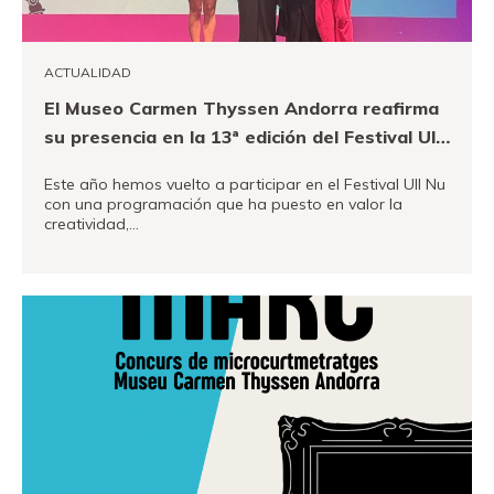
Fundación
Museand
ACTUALIDAD
Amigos
El Museo Carmen Thyssen Andorra reafirma
del
su presencia en la 13ª edición del Festival Ull
museo
Nu
Este año hemos vuelto a participar en el Festival Ull Nu
Contacto
con una programación que ha puesto en valor la
creatividad,…
Localización
VER MÁS
Français
English
Català
Entradas
Canal PRO