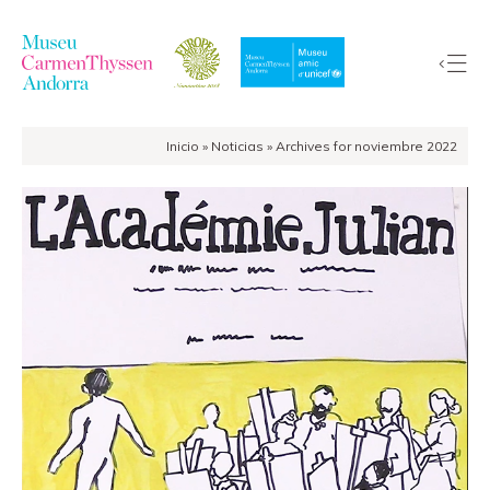
Inicio
»
Noticias
»
Archives for noviembre 2022
La
Colección
El
Museo
Exposiciones
Visitas
EduCarmenThyssen
Actividades
Noticias
Tienda