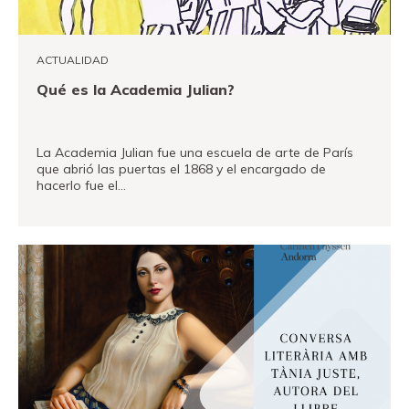
Fundación
Museand
ACTUALIDAD
Amigos
Qué es la Academia Julian?
del
museo
La Academia Julian fue una escuela de arte de París
Contacto
que abrió las puertas el 1868 y el encargado de
hacerlo fue el…
Localización
VER MÁS
Français
English
Català
Entradas
Canal PRO