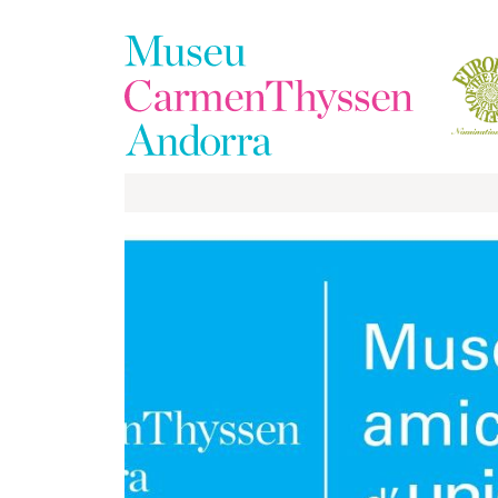
La
Colección
El
Museo
Exposiciones
Visitas
EduCarmenThyssen
Actividades
Noticias