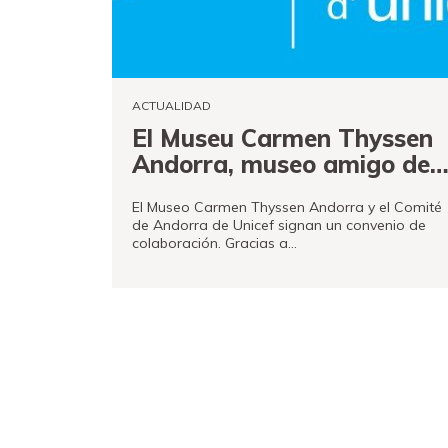
Tienda
Fundación
Museand
ACTUALIDAD
Amigos
El Museu Carmen Thyssen
del
Andorra, museo amigo de
museo
Unicef
El Museo Carmen Thyssen Andorra y el Comité
Contacto
de Andorra de Unicef signan un convenio de
colaboración. Gracias a…
Localización
VER MÁS
Français
English
Català
Entradas