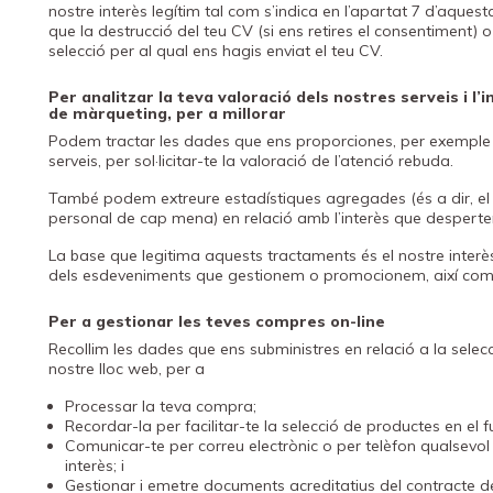
nostre interès legítim tal com s’indica en l’apartat 7 d’aquesta 
que la destrucció del teu CV (si ens retires el consentiment) 
selecció per al qual ens hagis enviat el teu CV.
Per analitzar la teva valoració dels nostres serveis i 
de màrqueting, per a millorar
Podem tractar les dades que ens proporciones, per exemple
serveis, per sol·licitar-te la valoració de l’atenció rebuda.
També podem extreure estadístiques agregades (és a dir, el r
personal de cap mena) en relació amb l’interès que despert
La base que legitima aquests tractaments és el nostre interès l
dels esdeveniments que gestionem o promocionem, així com
Per a gestionar les teves compres on-line
Recollim les dades que ens subministres en relació a la sele
nostre lloc web, per a
Processar la teva compra;
Recordar-la per facilitar-te la selecció de productes en el fu
Comunicar-te per correu electrònic o per telèfon qualsevol
interès; i
Gestionar i emetre documents acreditatius del contracte 