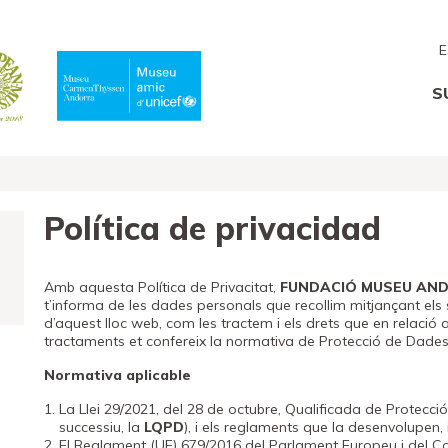
E
S
Política de privacidad
Amb aquesta Política de Privacitat,
FUNDACIÓ MUSEU AN
t’informa de les dades personals que recollim mitjançant els s
d’aquest lloc web, com les tractem i els drets que en relació 
tractaments et confereix la normativa de Protecció de Dades 
Normativa aplicable
La Llei 29/2021, del 28 de octubre, Qualificada de Protecci
successiu, la
LQPD
), i els reglaments que la desenvolupen, 
El Reglament (UE) 679/2016 del Parlament Europeu i del Conse