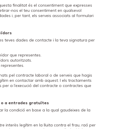
esta finalitat és el consentiment que expresses
etirar-nos el teu consentiment en qualsevol
es i, per tant, els serveis associats al formulari
eïdors
les teves dades de contacte i la teva signatura per
eïdor que representes.
ïdors autoritzats.
 representes.
itimats pel contracte laboral o de serveis que hagis
egítim en contactar amb aquest. I els tractaments
ris per a l’execució del contracte o contractes que
a o a entrades gratuïtes
r la condició en base a la qual gaudeixes de la
interès legítim en la lluita contra el frau, raó per