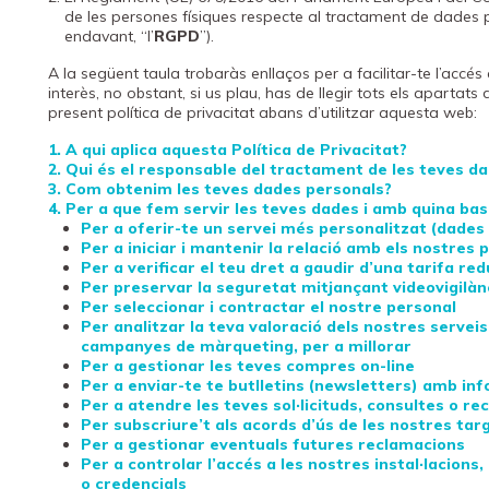
de les persones físiques respecte al tractament de dades per
endavant, “l’
RGPD
”).
A la següent taula trobaràs enllaços per a facilitar-te l’accés
interès, no obstant, si us plau, has de llegir tots els apartats d
present política de privacitat abans d’utilitzar aquesta web:
1. A qui aplica aquesta Política de Privacitat?
2. Qui és el responsable del tractament de les teves d
3. Com obtenim les teves dades personals?
4. Per a que fem servir les teves dades i amb quina bas
Per a oferir-te un servei més personalitzat (dades
Per a iniciar i mantenir la relació amb els nostres 
Per a verificar el teu dret a gaudir d’una tarifa re
Per preservar la seguretat mitjançant videovigilàn
Per seleccionar i contractar el nostre personal
Per analitzar la teva valoració dels nostres serveis
campanyes de màrqueting, per a millorar
Per a gestionar les teves compres on-line
Per a enviar-te te butlletins (newsletters) amb inf
Per a atendre les teves sol·licituds, consultes o r
Per subscriure’t als acords d’ús de les nostres targ
Per a gestionar eventuals futures reclamacions
Per a controlar l’accés a les nostres instal·lacion
o credencials