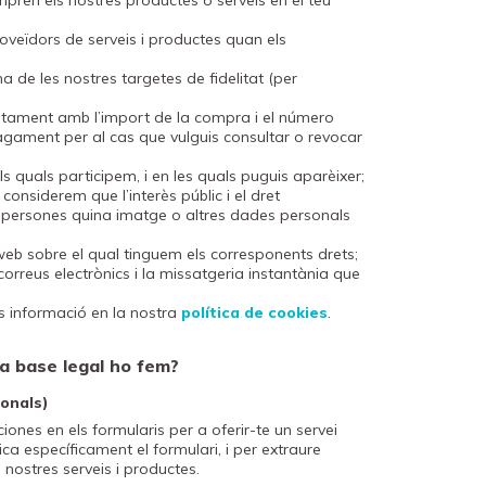
pren els nostres productes o serveis en el teu
oveïdors de serveis i productes quan els
 de les nostres targetes de fidelitat (per
juntament amb l’import de la compra i el número
agament per al cas que vulguis consultar o revocar
 quals participem, i en les quals puguis aparèixer;
onsiderem que l’interès públic i el dret
es persones quina imatge o altres dades personals
web sobre el qual tinguem els corresponents drets;
orreus electrònics i la missatgeria instantània que
s informació en la nostra
política de cookies
.
na base legal ho fem?
ionals)
nes en els formularis per a oferir-te un servei
ica específicament el formulari, i per extraure
 nostres serveis i productes.