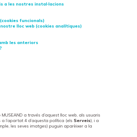
s a les nostres instal·lacions
(cookies funcionals)
nostre lloc web (cookies analítiques)
 amb les anteriors
?
b MUSEAND a través d’aquest lloc web, als usuaris
a l’apartat 4 d’aquesta política (els
Serveis
), i a
mple, les seves imatges) puguin aparèixer a la