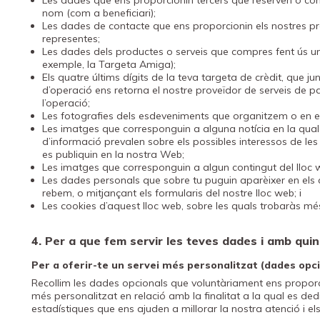
Les dades que ens proporcionin tercers que reserven o com
nom (com a beneficiari);
Les dades de contacte que ens proporcionin els nostres pr
representes;
Les dades dels productes o serveis que compres fent ús una
exemple, la Targeta Amiga);
Els quatre últims dígits de la teva targeta de crèdit, que 
d’operació ens retorna el nostre proveïdor de serveis de p
l’operació;
Les fotografies dels esdeveniments que organitzem o en els
Les imatges que corresponguin a alguna notícia en la qual c
d’informació prevalen sobre els possibles interessos de l
es publiquin en la nostra Web;
Les imatges que corresponguin a algun contingut del lloc 
Les dades personals que sobre tu puguin aparèixer en els c
rebem, o mitjançant els formularis del nostre lloc web; i
Les cookies d’aquest lloc web, sobre les quals trobaràs mé
4. Per a que fem servir les teves dades i amb qui
Per a oferir-te un servei més personalitzat (dades opc
Recollim les dades opcionals que voluntàriament ens proporcio
més personalitzat en relació amb la finalitat a la qual es ded
estadístiques que ens ajuden a millorar la nostra atenció i els