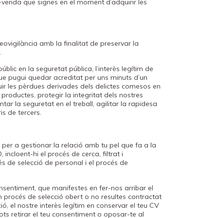
-venda que signes en el moment d’adquirir les
ovigilància amb la finalitat de preservar la
.
úblic en la seguretat pública, l’interès legítim de
que pugui quedar acreditat per uns minuts d’un
eduir les pèrdues derivades dels delictes comesos en
es productes, protegir la integritat dels nostres
ntar la seguretat en el treball, agilitar la rapidesa
s de tercers.
per a gestionar la relació amb tu pel que fa a la
ncloent-hi el procés de cerca, filtrat i
de selecció de personal i el procés de
onsentiment, que manifestes en fer-nos arribar el
n procés de selecció obert o no resultes contractat
ó, el nostre interès legítim en conservar el teu CV
ts retirar el teu consentiment o oposar-te al