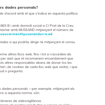
ves dades personals?
ls d’acord amb el que s’indica en aquesta política
-B i amb domicili social a C/ Prat de la Creu,
contactar amb MUSEAND mitjançant el número de
seucarmenthyssenandorra.ad
.
es a qui podràs dirigir-te mitjançant el correu
 altres llocs web, fins i tot si s’accedeix als
És per això que et recomanem encaridament que
sts altres responsables abans de donar-los les
at i de cookies de cada lloc web que visitis), i que
tud o pregunta.
ves dades personals —per exemple, mitjançant els
ons a aquesta norma, són:
càmeres de videovigilància;