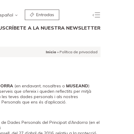
Entradas
spañol
USCRÍBETE A LA NUESTRA NEWSLETTER
Inicio
»
Política de privacidad
DORRA
(en endavant, nosaltres o
MUSEAND
)
erveis que ofereix i queden reflectits per mitjà
a les teves dades personals i als nostres
Personals que ens és d’aplicació.
ó de Dades Personals del Principat d’Andorra (en el
i
ll, del 27 d’abril de 2016, relatiu a la protecció