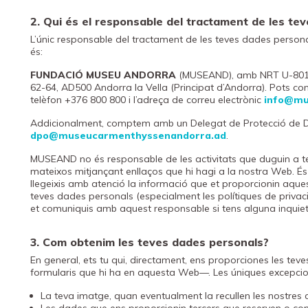
2. Qui és el responsable del tractament de les te
L’únic responsable del tractament de les teves dades persona
és:
FUNDACIÓ MUSEU ANDORRA
(MUSEAND), amb NRT U-801663
62-64, AD500 Andorra la Vella (Principat d’Andorra). Pots 
telèfon +376 800 800 i l’adreça de correu electrònic
info@mu
Addicionalment, comptem amb un Delegat de Protecció de Dad
dpo@museucarmenthyssenandorra.ad
.
MUSEAND no és responsable de les activitats que duguin a terme
mateixos mitjançant enllaços que hi hagi a la nostra Web. 
llegeixis amb atenció la informació que et proporcionin aque
teves dades personals (especialment les polítiques de privacit
et comuniquis amb aquest responsable si tens alguna inquie
3. Com obtenim les teves dades personals?
En general, ets tu qui, directament, ens proporciones les te
formularis que hi ha en aquesta Web—. Les úniques excepci
La teva imatge, quan eventualment la recullen les nostres 