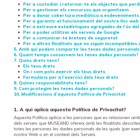
Per a custodiar i retornar-te els objectes que perdi
Per a gestionar els concursos que organitzem
Per a donar cobertura mediàtica a esdeveniments
Per a garantir el funcionament del nostre lloc web 
Per a extreure estadístiques agregades de l’ús del 
Per a poder utilitzar els serveis de Google
Per a comunicar-te bretxes de seguretat
Per a altres finalitats que no siguin incompatibles
5. Amb qui podem compartir les teves dades personals
6. Quant temps conservem les teves dades personals?
7. Quins drets tens?
Els teus drets
On i com pots exercir els teus drets
Formularis per a l’exercici dels teus drets
8. Quines responsabilitats tens?
9. Com protegim les teves dades personals?
10. Modificacions d’aquesta Política de Privacitat
1. A qui aplica aquesta Política de Privacitat?
Aquesta Política aplica a les persones que es relacionen am
dels serveis que MUSEAND ofereix amb les finalitats descrites 
totes les persones les dades personals de les quals (per exe
nostra Web o en el context dels Serveis.