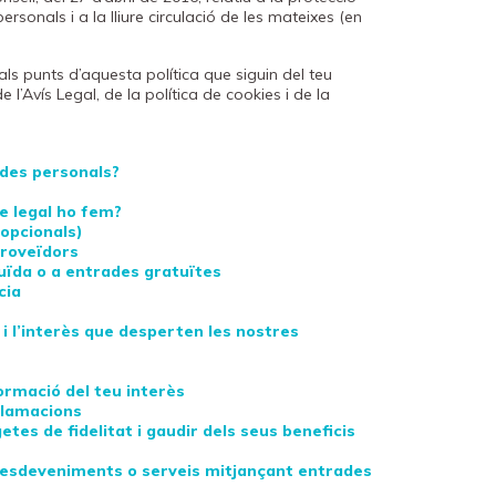
sonals i a la lliure circulació de les mateixes (en
 als punts d’aquesta política que siguin del teu
e l’Avís Legal, de la política de cookies i de la
ades personals?
e legal ho fem?
 opcionals)
proveïdors
duïda o a entrades gratuïtes
cia
 i l’interès que desperten les nostres
ormació del teu interès
eclamacions
etes de fidelitat i gaudir dels seus beneficis
s, esdeveniments o serveis mitjançant entrades