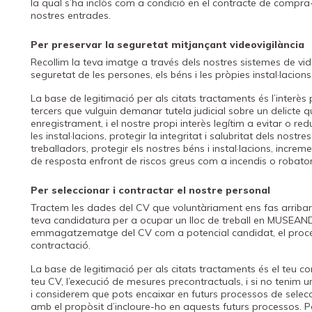
la qual s’ha inclòs com a condició en el contracte de compra
nostres entrades.
Per preservar la seguretat mitjançant videovigilància
Recollim la teva imatge a través dels nostres sistemes de vide
seguretat de les persones, els béns i les pròpies instal·lacions
La base de legitimació per als citats tractaments és l’interès p
tercers que vulguin demanar tutela judicial sobre un delicte 
enregistrament, i el nostre propi interès legítim a evitar o r
les instal·lacions, protegir la integritat i salubritat dels nostr
treballadors, protegir els nostres béns i instal·lacions, increme
de resposta enfront de riscos greus com a incendis o robatori
Per seleccionar i contractar el nostre personal
Tractem les dades del CV que voluntàriament ens fas arribar 
teva candidatura per a ocupar un lloc de treball en MUSEAND, i
emmagatzematge del CV com a potencial candidat, el procés 
contractació.
La base de legitimació per als citats tractaments és el teu c
teu CV, l’execució de mesures precontractuals, i si no tenim u
i considerem que pots encaixar en futurs processos de selecci
amb el propòsit d’incloure-ho en aquests futurs processos. Po