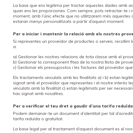
La base que ens legitima per tractar aquestes dades amb aqu
quan ens les proporciones. Com sempre, pots retractar-te i r
moment, amb l’únic efecte que no utilitzarem més aquestes dad
estaran menys personalitzats a partir d’aquest moment.
Per a iniciar i mantenir la relació amb els nostres prov
Si representes un proveïdor de productes o serveis, recollim 
a:
a) Gestionar les nostres relacions de tota classe amb el prov
b) Gestionar la corresponent fitxa de la nostra llista de prove
c) Gestionar els pressupostos i les factures del proveïdor que
Els tractaments vinculats amb les finalitats ‎a) i ‎b) estan leg
signat amb el proveïdor que representes i el nostre interès l
vinculats amb la finalitat ‎c) estan legitimats per ser necessa
has signat amb nosaltres.
Per a verificar el teu dret a gaudir d’una tarifa reduïd
Podem demanar-te un document d’identitat per tal d’acredita
tarifa reduïda o gratuïtat.
La base legal per al tractament d’aquest document es el nostre 