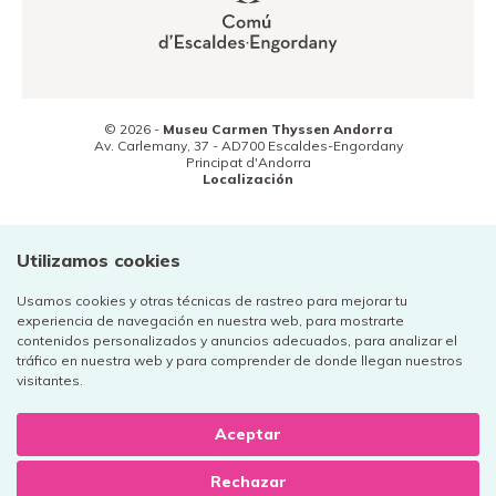
© 2026 -
Museu Carmen Thyssen Andorra
Av. Carlemany, 37 -
AD700
Escaldes-Engordany
Principat d'Andorra
Localización
(+376) 800 800
Contacto
Utilizamos cookies
Usamos cookies y otras técnicas de rastreo para mejorar tu
experiencia de navegación en nuestra web, para mostrarte
contenidos personalizados y anuncios adecuados, para analizar el
tráfico en nuestra web y para comprender de donde llegan nuestros
Aviso legal
visitantes.
Política de privacidad
Cookies
Aceptar
Rechazar