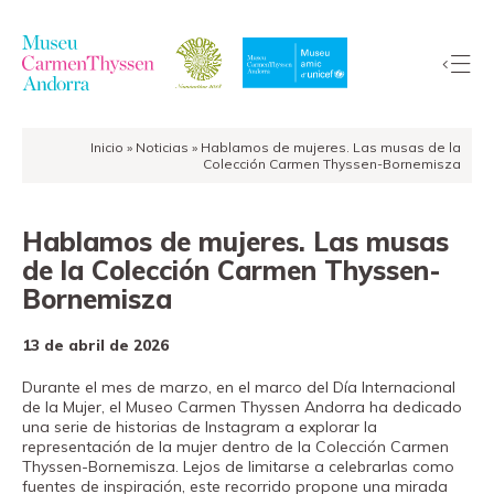
Inicio
»
Noticias
»
Hablamos de mujeres. Las musas de la
La
Colección Carmen Thyssen-Bornemisza
Colección
El
Hablamos de mujeres. Las musas
Museo
de la Colección Carmen Thyssen-
Exposiciones
Bornemisza
Visitas
13 de abril de 2026
EduCarmenThyssen
Actividades
Durante el mes de marzo, en el marco del Día Internacional
de la Mujer, el Museo Carmen Thyssen Andorra ha dedicado
Noticias
una serie de historias de Instagram a explorar la
representación de la mujer dentro de la Colección Carmen
Tienda
Thyssen-Bornemisza. Lejos de limitarse a celebrarlas como
fuentes de inspiración, este recorrido propone una mirada