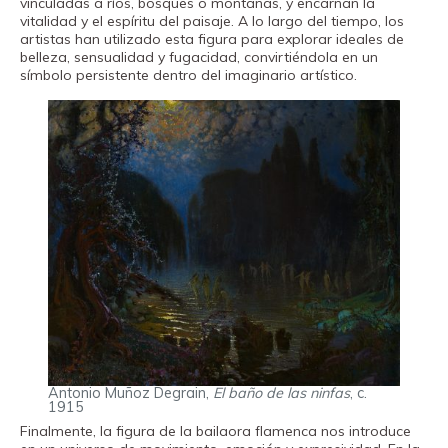
vinculadas a ríos, bosques o montañas, y encarnan la
vitalidad y el espíritu del paisaje. A lo largo del tiempo, los
artistas han utilizado esta figura para explorar ideales de
belleza, sensualidad y fugacidad, convirtiéndola en un
símbolo persistente dentro del imaginario artístico.
Antonio Muñoz Degrain,
El baño de las ninfas
, c.
1915
Finalmente, la figura de la bailaora flamenca nos introduce