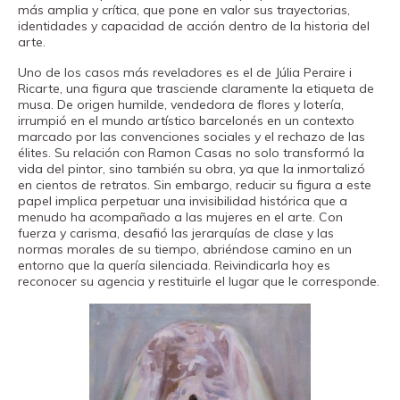
Fundación
más amplia y crítica, que pone en valor sus trayectorias,
identidades y capacidad de acción dentro de la historia del
Museand
arte.
Amigos
Uno de los casos más reveladores es el de Júlia Peraire i
del
Ricarte, una figura que trasciende claramente la etiqueta de
musa. De origen humilde, vendedora de flores y lotería,
museo
irrumpió en el mundo artístico barcelonés en un contexto
marcado por las convenciones sociales y el rechazo de las
élites. Su relación con Ramon Casas no solo transformó la
Contacto
vida del pintor, sino también su obra, ya que la inmortalizó
Localización
en cientos de retratos. Sin embargo, reducir su figura a este
papel implica perpetuar una invisibilidad histórica que a
menudo ha acompañado a las mujeres en el arte. Con
Français
fuerza y carisma, desafió las jerarquías de clase y las
normas morales de su tiempo, abriéndose camino en un
English
entorno que la quería silenciada. Reivindicarla hoy es
Català
reconocer su agencia y restituirle el lugar que le corresponde.
Entradas
Canal PRO