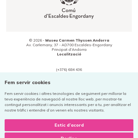
© 2026 -
Museu Carmen Thyssen Andorra
Av. Carlemany, 37 -
AD700
Escaldes-Engordany
Principat d'Andorra
Localització
(+376) 684 436
Contacte
Fem servir cookies
Fem servir cookies i altres tecnologies de seguiment per millorar la
teva experiència de navegació al nostre lloc web, per mostrar-te
contingut personalitzat i anuncis interessants per a tu, per analitzar el
Avís legal
nostre tràfic i entendre d’on venen els nostres visitants.
Política de privacitat
Política de cookies
Estic d’acord