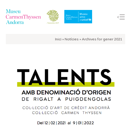
Inici
»
Notícies
»
Archives for gener 2021
La
Col·lecció
El
Museu
Exposicions
Visites
EduCarmenThyssen
Activitats
Notícies
Botiga