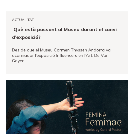
Fundació
Museand
ACTUALITAT
Amics
Què està passant al Museu durant el canvi
del
d’exposició?
museu
Patrocinadors
Des de que el Museu Carmen Thyssen Andorra va
acomiadar l’exposició Influencers en l’Art. De Van
Goyen…
Contacte
Localització
VEURE MÉS
Français
Español
English
Entrades