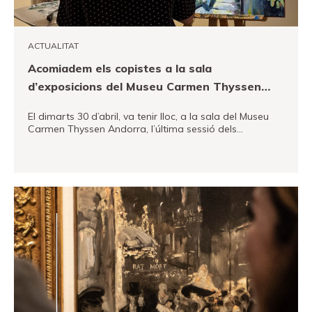
Fundació
Museand
ACTUALITAT
Amics
Acomiadem els copistes a la sala
del
d’exposicions del Museu Carmen Thyssen
museu
Andorra!
Patrocinadors
El dimarts 30 d’abril, va tenir lloc, a la sala del Museu
Carmen Thyssen Andorra, l’última sessió dels…
Contacte
Localització
VEURE MÉS
Français
Español
English
Entrades