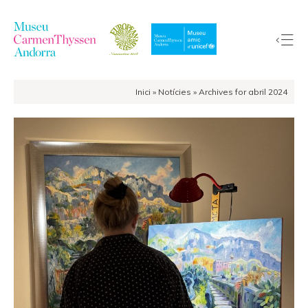
Inici
»
Notícies
»
Archives for abril 2024
La
Col·lecció
El
Museu
Exposicions
Visites
EduCarmenThyssen
Activitats
Notícies
Botiga