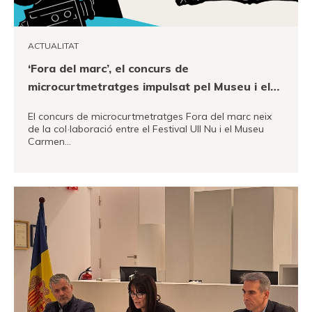
Fundació
Museand
ACTUALITAT
Amics
‘Fora del marc’, el concurs de
del
microcurtmetratges impulsat pel Museu i el
museu
Festival Ull Nu
Patrocinadors
El concurs de microcurtmetratges Fora del marc neix
de la col·laboració entre el Festival Ull Nu i el Museu
Carmen…
Contacte
Localització
VEURE MÉS
Français
Español
English
Entrades