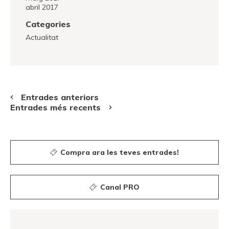
abril 2017
Categories
Actualitat
Navegació
d'entrades
Entrades anteriors
Entrades més recents
Compra ara les teves entrades!
Canal PRO