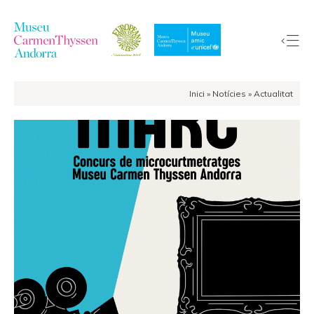
Inici
»
Notícies
»
Actualitat
La
Col·lecció
El
Museu
Exposicions
Visites
EduCarmenThyssen
Activitats
Notícies
Botiga