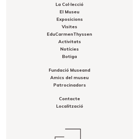
La Col·lecció
El Museu
Exposicions
Visites
EduCarmenThyssen
Activitats
Notícies
Botiga
Fundació Museand
Amics del museu
Patrocinadors
Contacte
Localització