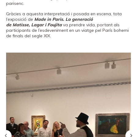
Fundació
parisenc.
Museand
Gràcies a aquesta interpretació i posada en escena, tota
l’exposició de
Made in Paris. La generació
Amics
de Matisse, Lagar i Foujita
va prendre vida, portant als
del
participants de l’esdeveniment en un viatge pel París bohemi
de finals del segle XIX.
museu
Patrocinadors
Contacte
Localització
Français
Español
English
Entrades