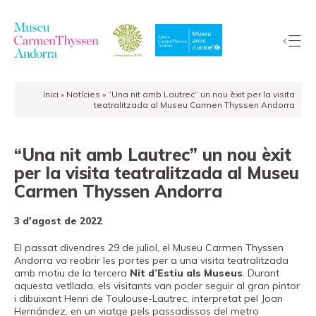
Inici
»
Notícies
»
“Una nit amb Lautrec” un nou èxit per la visita
La
teatralitzada al Museu Carmen Thyssen Andorra
Col·lecció
El
“Una nit amb Lautrec” un nou èxit
Museu
per la visita teatralitzada al Museu
Exposicions
Carmen Thyssen Andorra
Visites
3 d'agost de 2022
EduCarmenThyssen
Activitats
El passat divendres 29 de juliol, el Museu Carmen Thyssen
Andorra va reobrir les portes per a una visita teatralitzada
Notícies
amb motiu de la tercera
Nit d’Estiu als Museus
. Durant
aquesta vetllada, els visitants van poder seguir al gran pintor
Botiga
i dibuixant Henri de Toulouse-Lautrec, interpretat pel Joan
Hernández, en un viatge pels passadissos del metro