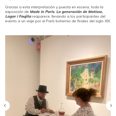
Fundación
Gracias a esta interpretación y puesta en escena, toda la
Museand
exposición de
Made in Paris. La generación de Matisse,
Lagar i Foujita
reaparece, llevando a los participantes del
Amigos
evento a un viaje por el París bohemio de finales del siglo XIX.
del
museo
Contacto
Localización
Français
English
Català
Entradas
Canal PRO