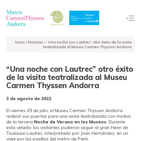
Inicio
»
Noticias
»
“Una noche con Lautrec” otro éxito de la visita
La
teatralizada al Museu Carmen Thyssen Andorra
Colección
El
“Una noche con Lautrec” otro éxito
Museo
de la visita teatralizada al Museu
Exposiciones
Carmen Thyssen Andorra
Visitas
3 de agosto de 2022
EduCarmenThyssen
Actividades
El viernes 29 de julio, el Museu Carmen Thyssen Andorra
reabrió sus puertas para una visita teatralizada con motivo
Noticias
de la tercera
Noche de Verano en los Museos
. Durante
esta velada, los visitantes pudieron seguir al gran Henri de
Tienda
Toulouse-Lautrec, interpretado por Joan Hernández, en un
viaje por los pasillos del metro de París.