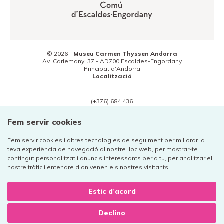
© 2026 -
Museu Carmen Thyssen Andorra
Av. Carlemany, 37 -
AD700
Escaldes-Engordany
Principat d'Andorra
Localització
(+376) 684 436
Contacte
Fem servir cookies
Fem servir cookies i altres tecnologies de seguiment per millorar la
teva experiència de navegació al nostre lloc web, per mostrar-te
contingut personalitzat i anuncis interessants per a tu, per analitzar el
Avís legal
nostre tràfic i entendre d’on venen els nostres visitants.
Política de privacitat
Política de cookies
Estic d’acord
Declino
Disseny web:
+