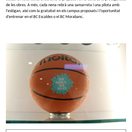
Fundació
de les obres. A més, cada nena rebrà una samarreta i una pilota amb
Museand
l’eslògan, així com la gratuïtat en els campus proposats i l’oportunitat
d’entrenar en el BC Escaldes o el BC Morabanc.
Amics
del
museu
Patrocinadors
Contacte
Localització
Français
Español
English
Entrades