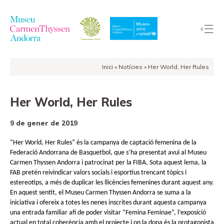
Inici
»
Notícies
»
Her World, Her Rules
La
Col·lecció
Her World, Her Rules
El
Museu
9 de gener de 2019
Exposicions
“Her World, Her Rules” és la campanya de captació femenina de la
Visites
Federació Andorrana de Basquetbol, que s’ha presentat avui al Museu
EduCarmenThyssen
Carmen Thyssen Andorra i patrocinat per la FIBA. Sota aquest lema, la
FAB pretén reivindicar valors socials i esportius trencant tòpics i
Activitats
estereotips, a més de duplicar les llicències femenines durant aquest any.
Notícies
En aquest sentit, el Museu Carmen Thyssen Andorra se suma a la
iniciativa i ofereix a totes les nenes inscrites durant aquesta campanya
Botiga
una entrada familiar afí de poder visitar “Femina Feminae”, l’exposició
actual en total coherència amb el projecte i on la dona és la protagonista