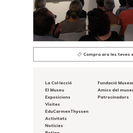
Botiga
Fundació
Museand
Amics
del
museu
Compra ara les teves 
Patrocinadors
Contacte
Localització
La Col·lecció
Fundació Musea
El Museu
Amics del muse
Français
Exposicions
Patrocinadors
Español
Visites
EduCarmenThyssen
English
Activitats
Notícies
Botiga