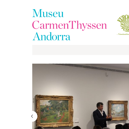
La
Col·lecció
El
Museu
Exposicions
Visites
EduCarmenThyssen
Activitats
Notícies