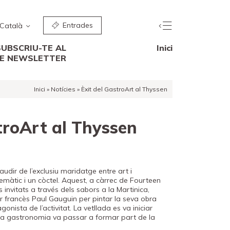
Entrades
Català
SUBSCRIU-TE AL
Inici
E NEWSLETTER
Inici
»
Notícies
»
Èxit del GastroArt al Thyssen
troArt al Thyssen
dir de l’exclusiu maridatge entre art i
màtic i un còctel. Aquest, a càrrec de Fourteen
 invitats a través dels sabors a la Martinica,
tor francès Paul Gauguin per pintar la seva obra
onista de l’activitat. La vetllada es va iniciar
la gastronomia va passar a formar part de la