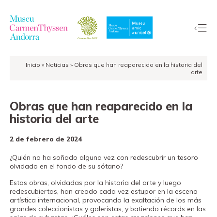
Inicio
»
Noticias
»
Obras que han reaparecido en la historia del
La
arte
Colección
El
Obras que han reaparecido en la
Museo
historia del arte
Exposiciones
2 de febrero de 2024
Visitas
EduCarmenThyssen
¿Quién no ha soñado alguna vez con redescubrir un tesoro
olvidado en el fondo de su sótano?
Actividades
Estas obras, olvidadas por la historia del arte y luego
Noticias
redescubiertas, han creado cada vez estupor en la escena
Tienda
artística internacional, provocando la exaltación de los más
grandes coleccionistas y galeristas, y batiendo récords en las