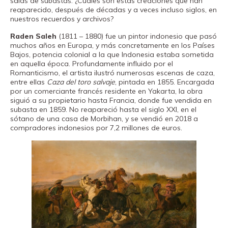
salas de subastas. ¿Cuáles son estas creaciones que han
Fundación
reaparecido, después de décadas y a veces incluso siglos, en
nuestros recuerdos y archivos?
Museand
Amigos
Raden Saleh
(1811 – 1880) fue un pintor indonesio que pasó
muchos años en Europa, y más concretamente en los Países
del
Bajos, potencia colonial a la que Indonesia estaba sometida
en aquella época. Profundamente influido por el
museo
Romanticismo, el artista ilustró numerosas escenas de caza,
entre ellas
Caza del toro salvaje
, pintada en 1855. Encargada
Contacto
por un comerciante francés residente en Yakarta, la obra
siguió a su propietario hasta Francia, donde fue vendida en
Localización
subasta en 1859. No reapareció hasta el siglo XXI, en el
sótano de una casa de Morbihan, y se vendió en 2018 a
Français
compradores indonesios por 7,2 millones de euros.
English
Català
Entradas
Canal PRO