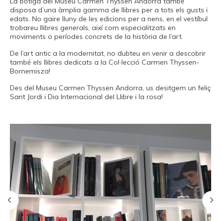
La botiga del Museu Carmen Thyssen Andorra també
disposa d’una àmplia gamma de llibres per a tots els gusts i
Canal PRO
edats. No gaire lluny de les edicions per a nens, en el vestíbul
trobareu llibres generals, així com especialitzats en
moviments o períodes concrets de la història de l’art.
De l’art antic a la modernitat, no dubteu en venir a descobrir
també els llibres dedicats a la Col·lecció Carmen Thyssen-
Bornemisza!
Des del Museu Carmen Thyssen Andorra, us desitgem un feliç
Sant Jordi i Dia Internacional del Llibre i la rosa!