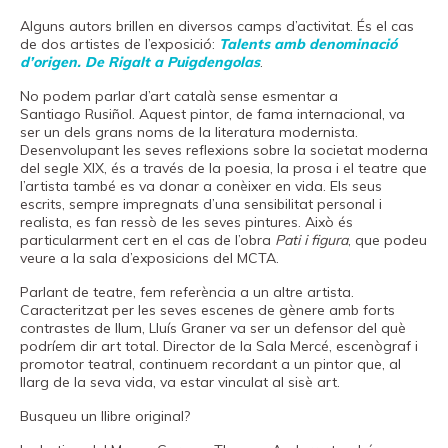
Fundació
Alguns autors brillen en diversos camps d’activitat. És el cas
Museand
de dos artistes de l’exposició:
Talents amb denominació
d’origen. De Rigalt a Puigdengolas
.
Amics
No podem parlar d’art català sense esmentar a
del
Santiago Rusiñol. Aquest pintor, de fama internacional, va
museu
ser un dels grans noms de la literatura modernista.
Desenvolupant les seves reflexions sobre la societat moderna
Patrocinadors
del segle XIX, és a través de la poesia, la prosa i el teatre que
l’artista també es va donar a conèixer en vida. Els seus
Contacte
escrits, sempre impregnats d’una sensibilitat personal i
realista, es fan ressò de les seves pintures. Això és
Localització
particularment cert en el cas de l’obra
Pati i figura
, que podeu
veure a la sala d’exposicions del MCTA.
Français
Parlant de teatre, fem referència a un altre artista.
Español
Caracteritzat per les seves escenes de gènere amb forts
contrastes de llum, Lluís Graner va ser un defensor del què
English
podríem dir art total. Director de la Sala Mercé, escenògraf i
promotor teatral, continuem recordant a un pintor que, al
llarg de la seva vida, va estar vinculat al sisè art.
Busqueu un llibre original?
Entrades