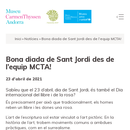
Inici
»
Notícies
»
Bona diada de Sant Jordi des de l’equip MCTA!
La
Col·lecció
Bona diada de Sant Jordi des de
El
l’equip MCTA!
Museu
Exposicions
23 d'abril de 2021
Visites
Sabíeu que el 23 d’abril, dia de Sant Jordi, és també el Dia
EduCarmenThyssen
internacional del llibre i de la rosa?
Activitats
És precisament per això que tradicionalment, els homes
reben un llibre i les dones una rosa.
Notícies
L’art de l’escriptura sol estar vinculat a l’art pictòric. En la
Botiga
història de l’art, trobem moviments comuns a ambdues
pràctiques, com en el surrealisme.