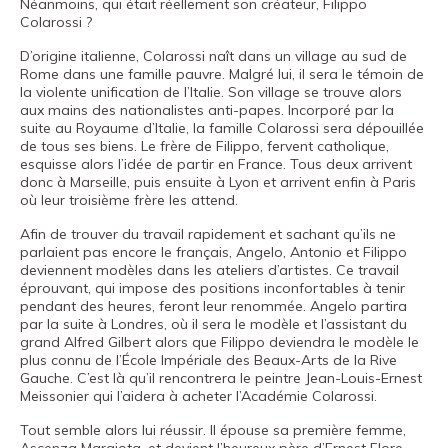
Néanmoins, qui était réellement son créateur, Filippo
Fondation
Colarossi ?
Museand
D’origine italienne, Colarossi naît dans un village au sud de
Amis
Rome dans une famille pauvre. Malgré lui, il sera le témoin de
la violente unification de l’Italie. Son village se trouve alors
du
aux mains des nationalistes anti-papes. Incorporé par la
musée
suite au Royaume d’Italie, la famille Colarossi sera dépouillée
de tous ses biens. Le frère de Filippo, fervent catholique,
esquisse alors l’idée de partir en France. Tous deux arrivent
Contact
donc à Marseille, puis ensuite à Lyon et arrivent enfin à Paris
où leur troisième frère les attend.
Emplacement
Afin de trouver du travail rapidement et sachant qu’ils ne
Español
parlaient pas encore le français, Angelo, Antonio et Filippo
deviennent modèles dans les ateliers d’artistes. Ce travail
English
éprouvant, qui impose des positions inconfortables à tenir
pendant des heures, feront leur renommée. Angelo partira
Català
par la suite à Londres, où il sera le modèle et l’assistant du
grand Alfred Gilbert alors que Filippo deviendra le modèle le
plus connu de l’École Impériale des Beaux-Arts de la Rive
Gauche. C’est là qu’il rencontrera le peintre Jean-Louis-Ernest
Billets
Meissonier qui l’aidera à acheter l’Académie Colarossi.
Tout semble alors lui réussir. Il épouse sa première femme,
Canal PRO