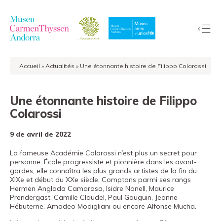
Accueil
»
Actualités
»
Une étonnante histoire de Filippo Colarossi
La
Collection
Une étonnante histoire de Filippo
Le
Colarossi
Musée
Expositions
9 de avril de 2022
Visiter
La fameuse Académie Colarossi n’est plus un secret pour
EduCarmenThyssen
personne. École progressiste et pionnière dans les avant-
gardes, elle connaîtra les plus grands artistes de la fin du
Activités
XIXe et début du XXe siècle. Comptons parmi ses rangs
Actualités
Hermen Anglada Camarasa, Isidre Nonell, Maurice
Prendergast, Camille Claudel, Paul Gauguin, Jeanne
Boutique
Hébuterne, Amadeo Modigliani ou encore Alfonse Mucha.