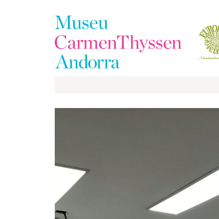
La
Collection
Le
Musée
Expositions
Visiter
EduCarmenThyssen
Activités
Actualités