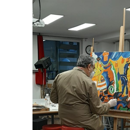
Boutique
Fondation
Museand
Amis
du
musée
Contact
Emplacement
Español
English
Català
Billets