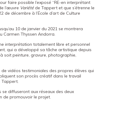
our faire possible l’exposé “RE-en interprétant
 de l’œuvre
Variété
de Tappert et que s’étrenne le
2 de décembre à l’École d’art de Culture
usqu’au 10 de janvier du 2021 se montrera
seu Carmen Thyssen Andorra.
une interprétation totalement libre et personnel
ipant, qui a développé sa tâche artistique depuis
jà soit peinture, gravure, photographie,
ie de vidéos testimoniales des propres élèves qui
pliquent son procès créatif dans le travail
e Tappert.
 se diffuseront aux réseaux des deux
fin de promouvoir le projet.