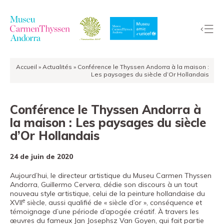
Accueil
»
Actualités
»
Conférence le Thyssen Andorra à la maison :
La
Les paysages du siècle d’Or Hollandais
Collection
Le
Conférence le Thyssen Andorra à
Musée
la maison : Les paysages du siècle
Expositions
d’Or Hollandais
Visiter
24 de juin de 2020
EduCarmenThyssen
Activités
Aujourd’hui, le directeur artistique du Museu Carmen Thyssen
Andorra, Guillermo Cervera, dédie son discours à un tout
Actualités
nouveau style artistique, celui de la peinture hollandaise du
e
XVII
siècle, aussi qualifié de « siècle d’or », conséquence et
Boutique
témoignage d’une période d’apogée créatif. À travers les
œuvres du fameux Jan Josephsz Van Goyen, qui fait partie