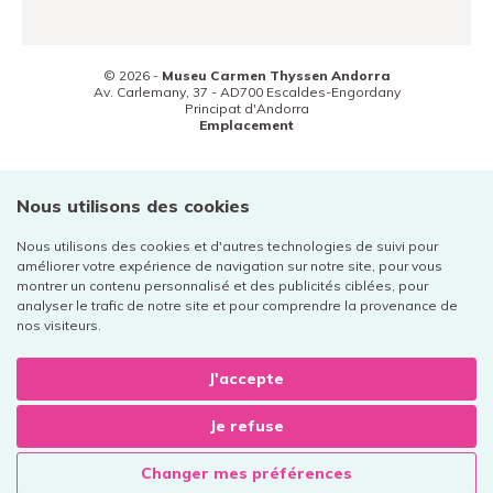
© 2026 -
Museu Carmen Thyssen Andorra
Av. Carlemany, 37 -
AD700
Escaldes-Engordany
Principat d'Andorra
Emplacement
(+376) 800 800
Contact
Nous utilisons des cookies
Nous utilisons des cookies et d'autres technologies de suivi pour
améliorer votre expérience de navigation sur notre site, pour vous
montrer un contenu personnalisé et des publicités ciblées, pour
analyser le trafic de notre site et pour comprendre la provenance de
Mentions légales
nos visiteurs.
Politique de confidentialité
Cookies
J'accepte
Je refuse
Disseny web:
+
Changer mes préférences
Disseny gràfic: