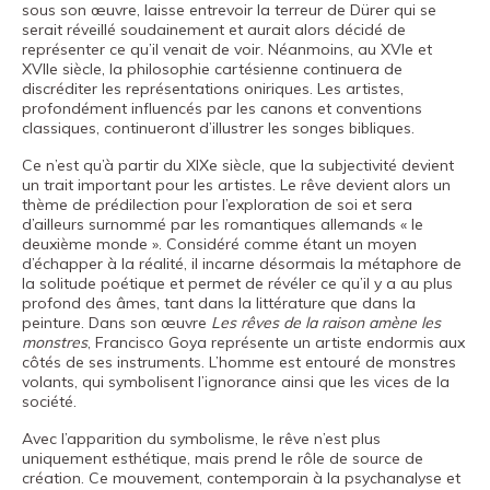
sous son œuvre, laisse entrevoir la terreur de Dürer qui se
serait réveillé soudainement et aurait alors décidé de
représenter ce qu’il venait de voir. Néanmoins, au XVIe et
XVIIe siècle, la philosophie cartésienne continuera de
discréditer les représentations oniriques. Les artistes,
profondément influencés par les canons et conventions
classiques, continueront d’illustrer les songes bibliques.
Ce n’est qu’à partir du XIXe siècle, que la subjectivité devient
un trait important pour les artistes. Le rêve devient alors un
thème de prédilection pour l’exploration de soi et sera
d’ailleurs surnommé par les romantiques allemands « le
deuxième monde ». Considéré comme étant un moyen
d’échapper à la réalité, il incarne désormais la métaphore de
la solitude poétique et permet de révéler ce qu’il y a au plus
profond des âmes, tant dans la littérature que dans la
peinture. Dans son œuvre
Les rêves de la raison amène les
monstres
, Francisco Goya représente un artiste endormis aux
côtés de ses instruments. L’homme est entouré de monstres
volants, qui symbolisent l’ignorance ainsi que les vices de la
société.
Avec l’apparition du symbolisme, le rêve n’est plus
uniquement esthétique, mais prend le rôle de source de
création. Ce mouvement, contemporain à la psychanalyse et