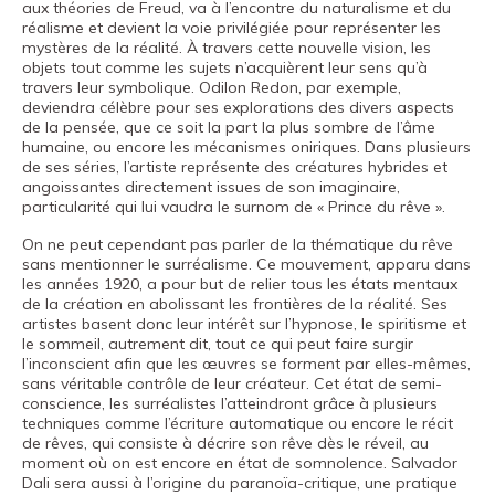
aux théories de Freud, va à l’encontre du naturalisme et du
réalisme et devient la voie privilégiée pour représenter les
mystères de la réalité. À travers cette nouvelle vision, les
objets tout comme les sujets n’acquièrent leur sens qu’à
travers leur symbolique. Odilon Redon, par exemple,
deviendra célèbre pour ses explorations des divers aspects
de la pensée, que ce soit la part la plus sombre de l’âme
humaine, ou encore les mécanismes oniriques. Dans plusieurs
de ses séries, l’artiste représente des créatures hybrides et
angoissantes directement issues de son imaginaire,
particularité qui lui vaudra le surnom de « Prince du rêve ».
On ne peut cependant pas parler de la thématique du rêve
sans mentionner le surréalisme. Ce mouvement, apparu dans
les années 1920, a pour but de relier tous les états mentaux
de la création en abolissant les frontières de la réalité. Ses
artistes basent donc leur intérêt sur l’hypnose, le spiritisme et
le sommeil, autrement dit, tout ce qui peut faire surgir
l’inconscient afin que les œuvres se forment par elles-mêmes,
sans véritable contrôle de leur créateur. Cet état de semi-
conscience, les surréalistes l’atteindront grâce à plusieurs
techniques comme l’écriture automatique ou encore le récit
de rêves, qui consiste à décrire son rêve dès le réveil, au
moment où on est encore en état de somnolence. Salvador
Dali sera aussi à l’origine du paranoïa-critique, une pratique