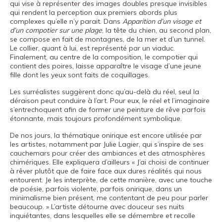
qui vise à représenter des images doubles presque invisibles
qui rendent la perception aux premiers abords plus
complexes qu’elle n’y parait. Dans
Apparition d’un visage et
d’un compotier sur une plage
, la tête du chien, au second plan,
se compose en fait de montagnes, de la mer et d’un tunnel.
Le collier, quant à lui, est représenté par un viaduc.
Finalement, au centre de la composition, le compotier qui
contient des poires, laisse apparaître le visage d’une jeune
fille dont les yeux sont faits de coquillages.
Les surréalistes suggèrent donc qu’au-delà du réel, seul la
déraison peut conduire à l’art. Pour eux, le réel et l’imaginaire
s’entrechoquent afin de former une peinture de rêve parfois
étonnante, mais toujours profondément symbolique.
De nos jours, la thématique onirique est encore utilisée par
les artistes, notamment par Julie Lagier, qui s’inspire de ses
cauchemars pour créer des ambiances et des atmosphères
chimériques. Elle expliquera d’ailleurs « J’ai choisi de continuer
à rêver plutôt que de faire face aux dures réalités qui nous
entourent. Je les interprète, de cette manière, avec une touche
de poésie, parfois violente, parfois onirique, dans un
minimalisme bien présent, me contentant de peu pour parler
beaucoup. » L’artiste détourne avec douceur ses nuits
inquiétantes, dans lesquelles elle se démembre et recolle