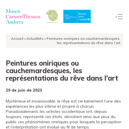
Accueil
»
Actualités
»
Peintures oniriques ou cauchemardesques,
La
les représentations du rêve dans l’art
Collection
Le
Peintures oniriques ou
Musée
cauchemardesques, les
Expositions
représentations du rêve dans l’art
Visiter
29 de juin de 2023
EduCarmenThyssen
Activités
Mystérieux et insaisissable, le rêve est certainement l’une des
expériences les plus intime et propre à chacun.
Actualités
Paradoxalement, les artistes occidentaux ont, depuis
toujours, représenté ces états, dévoilant ainsi aux yeux du
Boutique
public ces phénomènes oniriques pour lesquels la perception
et l’interprétation ont évolué au fil de temps.