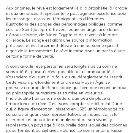
Fondation
Aux origines, le rêve est largement lié à la prophétie, à l’oracle
Museand
et aux annonces. Il représente le passage par excellence pour
les messages divins, en témoignent les différentes
Amis
illustrations des songes des personnages bibliques, comme
du
celui de Saint Joseph, à travers lequel un ange lui ordonne
d’épouser Marie, de fuir en Egypte et de revenir à la mort
musée
d’Hérode. Le songe est alors une source d’information
précieuse et est forcément délivré à une personne qui est
digne de le transmettre. Le rêve incarne donc un accès à une
Contact
certaine forme de vérité.
Emplacement
A contrario, le rêve personnel sera longtemps vu comme
sans intérêt, puisqu’il n’est pas utile à la communauté. Il
Español
s’associera d’ailleurs à la folie ou au dérèglement de l’esprit.
Cette vision, profondément ancrée au Moyen Âge, se
English
poursuivra durant le Renaissance qui, bien que reconnue pour
Català
sa philosophie humaniste et sa mise en valeur de
l’individualité humaine, ne cédera que peu de place à
l’importance du rêve. C’est sans compter sur Albrecht Dürer
qui, à figure d’exception, laissera en 1525 un témoignage de
sa curiosité quant aux représentations oniriques. L’artiste
Billets
allemand, reconnu internationalement de son vivant, y
représente un paysage à l’aquarelle dans lequel des colonnes
Canal PRO
d’eau tombent du ciel avec violence. Le commentaire, laissé