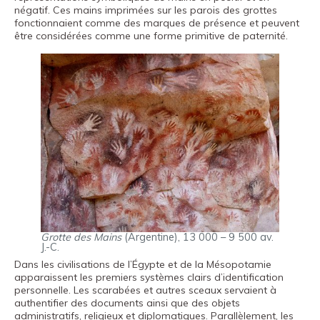
Fondation
négatif. Ces mains imprimées sur les parois des grottes
fonctionnaient comme des marques de présence et peuvent
Museand
être considérées comme une forme primitive de paternité.
Amis
du
musée
Contact
Emplacement
Español
English
Català
Grotte des Mains
(Argentine), 13 000 – 9 500 av.
J.-C.
Dans les civilisations de l’Égypte et de la Mésopotamie
Billets
apparaissent les premiers systèmes clairs d’identification
personnelle. Les scarabées et autres sceaux servaient à
authentifier des documents ainsi que des objets
Canal PRO
administratifs, religieux et diplomatiques. Parallèlement, les