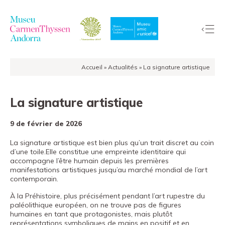
Accueil
»
Actualités
»
La signature artistique
La
Collection
La signature artistique
Le
Musée
9 de février de 2026
Expositions
La signature artistique est bien plus qu’un trait discret au coin
Visiter
d’une toile.Elle constitue une empreinte identitaire qui
EduCarmenThyssen
accompagne l’être humain depuis les premières
manifestations artistiques jusqu’au marché mondial de l’art
Activités
contemporain.
Actualités
À la Préhistoire, plus précisément pendant l’art rupestre du
paléolithique européen, on ne trouve pas de figures
Boutique
humaines en tant que protagonistes, mais plutôt
représentations symboliques de mains en positif et en