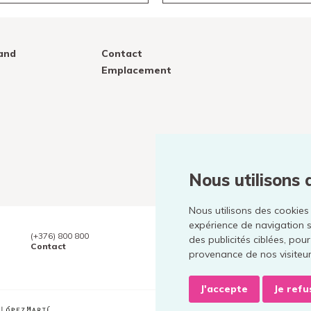
and
Contact
Emplacement
Nous utilisons 
Nous utilisons des cookies
expérience de navigation s
(+376) 800 800
des publicités ciblées, pou
Contact
provenance de nos visiteur
J'accepte
Je refu