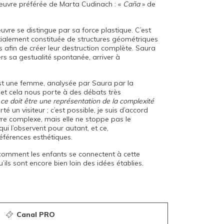
 l’œuvre préférée de Marta Cudinach : «
Caña
» de
vre se distingue par sa force plastique. C’est
itialement constituée de structures géométriques
 afin de créer leur destruction complète. Saura
vers sa gestualité spontanée, arriver à
st une femme, analysée par Saura par la
 et cela nous porte à des débats très
«
ce doit être une représentation de la complexité
é un visiteur ; c’est possible, je suis d’accord
vre complexe, mais elle ne stoppe pas le
ui l’observent pour autant, et ce,
férences esthétiques.
 comment les enfants se connectent à cette
ils sont encore bien loin des idées établies.
Canal PRO