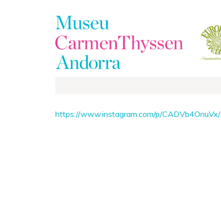
La
Collection
https://www.instagram.com/p/CADVb4OnuVx/
Le
Musée
Expositions
Visiter
EduCarmenThyssen
Activités
Actualités