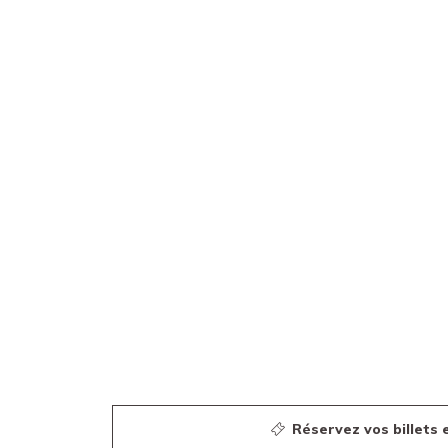
Boutique
Fondation
Museand
Amis
du
musée
Contact
Emplacement
Español
English
Català
Réservez vos billets e
Billets