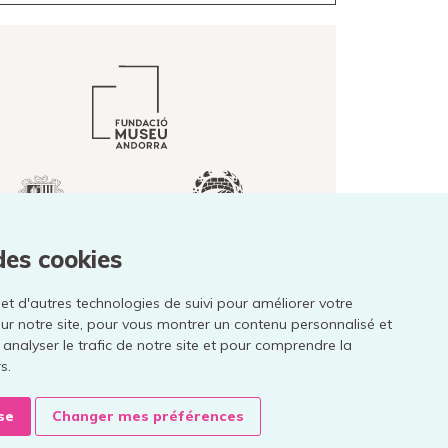
des cookies
 et d'autres technologies de suivi pour améliorer votre
ur notre site, pour vous montrer un contenu personnalisé et
Mentions légales
r analyser le trafic de notre site et pour comprendre la
Politique de confidentialité
s.
Cookies
se
Changer mes préférences